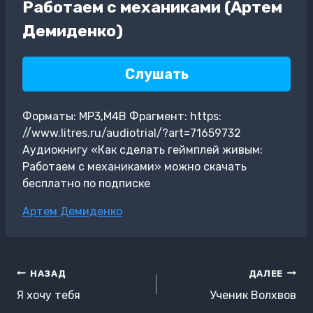
Работаем с механиками (Артем
Демиденко)
Слушать
Форматы: MP3,M4B Фрагмент: https:
//www.litres.ru/audiotrial/?art=71659732
Аудиокнигу «Как сделать геймплей живым:
Работаем с механиками» можно скачать
бесплатно по подписке
Метки
Артем Демиденко
записи:
Навигация
НАЗАД
ДАЛЕЕ
по
Я хочу тебя
Ученик Волхвов