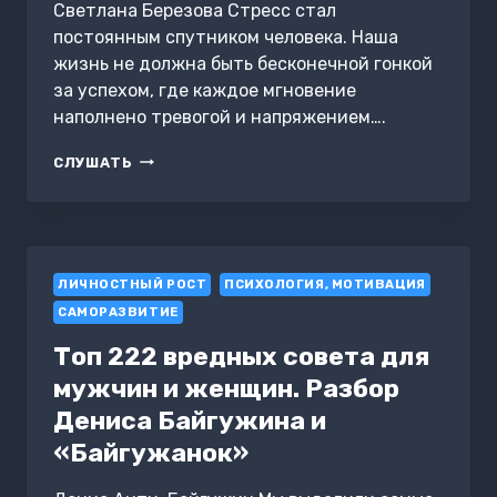
Светлана Березова Стресс стал
постоянным спутником человека. Наша
жизнь не должна быть бесконечной гонкой
за успехом, где каждое мгновение
наполнено тревогой и напряжением….
СИЛА
СЛУШАТЬ
ВНУТРЕННЕЙ
ОПОРЫ.
УСЛЫШАТЬ
СЕБЯ
И
ЛИЧНОСТНЫЙ РОСТ
ДОВЕРИТЬСЯ
ПСИХОЛОГИЯ, МОТИВАЦИЯ
МИРУ
САМОРАЗВИТИЕ
Топ 222 вредных совета для
мужчин и женщин. Разбор
Дениса Байгужина и
«Байгужанок»