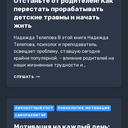
Отстаньте от родителей! Как
ЕСТЬ
перестать прорабатывать
ПЛАН.
ПРОБУДИТЕСЬ
детские травмы и начать
К
жить
СВОЕМУ
ПРЕДНАЗНАЧЕНИЮ
ЧЕРЕЗ
Надежда Телепова В этой книге Надежда
СВОИ
Телепова, психолог и преподаватель,
ХРОНИКИ
освещает проблему, ставшую сегодня
АКАШИ
крайне популярной, – влияние родителей на
наши жизненные трудности и…
ОТСТАНЬТЕ
СЛУШАТЬ
ОТ
РОДИТЕЛЕЙ!
КАК
ПЕРЕСТАТЬ
ПРОРАБАТЫВАТЬ
ЛИЧНОСТНЫЙ РОСТ
ДЕТСКИЕ
ПСИХОЛОГИЯ, МОТИВАЦИЯ
ТРАВМЫ
САМОРАЗВИТИЕ
И
НАЧАТЬ
Мотивация на каждый день: