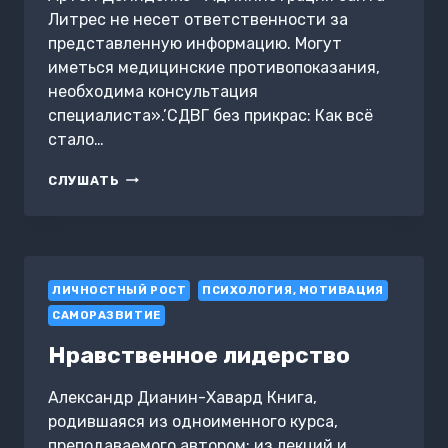
Литрес не несет ответственности за
представленную информацию. Могут
иметься медицинские противопоказания,
необходима консультация
специалиста».’СДВГ без прикрас: Как всё
стало…
СДВГ
СЛУШАТЬ
БЕЗ
ПРИКРАС:
КАК
ВСЁ
СТАЛО
ЛИЧНОСТНЫЙ РОСТ
НА
ПСИХОЛОГИЯ, МОТИВАЦИЯ
СВОИ
САМОРАЗВИТИЕ
МЕСТА
Нравственное лидерство
Александр Дианин-Хавард Книга,
родившаяся из одноименного курса,
преподаваемого автором: из лекций и