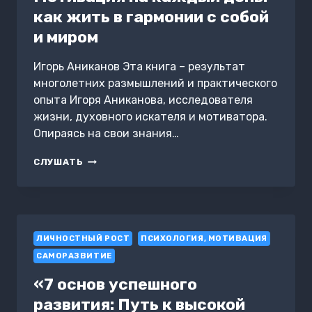
ЖИТЬ
как жить в гармонии с собой
и миром
Игорь Аниканов Эта книга – результат
многолетних размышлений и практического
опыта Игоря Аниканова, исследователя
жизни, духовного искателя и мотиватора.
Опираясь на свои знания…
МОТИВАЦИЯ
СЛУШАТЬ
НА
КАЖДЫЙ
ДЕНЬ:
КАК
ЖИТЬ
ЛИЧНОСТНЫЙ РОСТ
В
ПСИХОЛОГИЯ, МОТИВАЦИЯ
ГАРМОНИИ
САМОРАЗВИТИЕ
С
СОБОЙ
«7 основ успешного
И
развития: Путь к высокой
МИРОМ