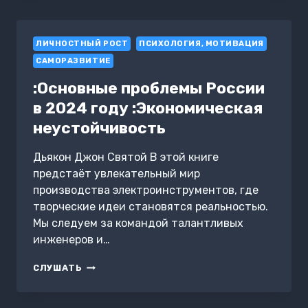
ПУТЬ
К
ЛИЧНОСТНЫМ
ЛИЧНОСТНЫЙ РОСТ
ИЗМЕНЕНИЯМ:
ПСИХОЛОГИЯ, МОТИВАЦИЯ
НЕЗАМЕНИМАЯ
САМОРАЗВИТИЕ
РАБОЧАЯ
ТЕТРАДЬ
:Основные проблемы России
ДЛЯ
в 2024 году :Экономическая
СОЗДАНИЯ
ЖИЗНИ,
неустойчивость
КОТОРУЮ
ВЫ
Дьякон Джон Святой В этой книге
ХОТИТЕ.
предстаёт увлекательный мир
ТРАНСЕРФИНГ
РЕАЛЬНОСТИ.
производства электроинструментов, где
СТУПЕНЬ
творческие идеи становятся реальностью.
I:
Мы следуем за командой талантливых
ПРОСТРАНСТВО
инженеров и…
ВАРИАНТОВ
:ОСНОВНЫЕ
СЛУШАТЬ
ПРОБЛЕМЫ
РОССИИ
В