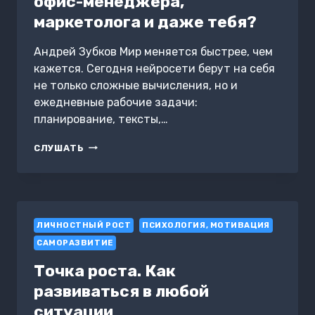
офис-менеджера,
маркетолога и даже тебя?
Андрей Зубков Мир меняется быстрее, чем
кажется. Сегодня нейросети берут на себя
не только сложные вычисления, но и
ежедневные рабочие задачи:
планирование, тексты,…
КАК
СЛУШАТЬ
ИИ
УЖЕ
ЗАВТРА
ЗАМЕНИТ
ОФИС-
ЛИЧНОСТНЫЙ РОСТ
МЕНЕДЖЕРА,
ПСИХОЛОГИЯ, МОТИВАЦИЯ
МАРКЕТОЛОГА
САМОРАЗВИТИЕ
И
ДАЖЕ
Точка роста. Как
ТЕБЯ?
развиваться в любой
ситуации