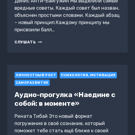
Денис Анти-Байгужин Мы выделили самые
вредные советы. Каждый совет был назван,
объяснен простыми словами. Каждый абзац
– новый принцип.Каждому принципу мы
присвоили балл…
ТОП
СЛУШАТЬ
222
ВРЕДНЫХ
СОВЕТА
ДЛЯ
МУЖЧИН
ЛИЧНОСТНЫЙ РОСТ
И
ПСИХОЛОГИЯ, МОТИВАЦИЯ
ЖЕНЩИН.
САМОРАЗВИТИЕ
РАЗБОР
ДЕНИСА
Аудио-прогулка «Наедине с
БАЙГУЖИНА
собой: в моменте»
И
«БАЙГУЖАНОК»
Рината Тибай Это новый формат
погружения в своё сознание, который
поможет тебе стать ещё ближе к своей