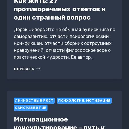
Как жить: 27
противоречивых ответов и
один странный вопрос
Дерек Сиверс Это не обычная аудиокнига по
саморазвитию: отчасти психологический
нон-фикшен, отчасти сборник остроумных
нравоучений, отчасти философское эссе о
практической мудрости. Ее автор…
КАК
СЛУШАТЬ
ЖИТЬ:
27
ПРОТИВОРЕЧИВЫХ
ОТВЕТОВ
И
ЛИЧНОСТНЫЙ РОСТ
ОДИН
ПСИХОЛОГИЯ, МОТИВАЦИЯ
СТРАННЫЙ
САМОРАЗВИТИЕ
ВОПРОС
Мотивационное
консультирование – путь к