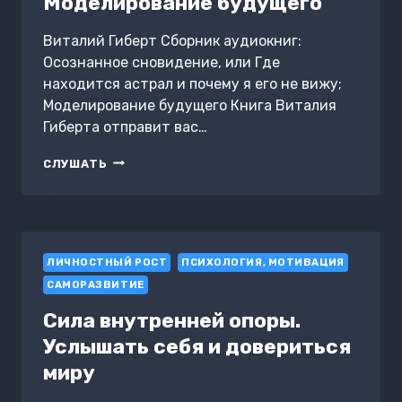
Моделирование будущего
Виталий Гиберт Сборник аудиокниг:
Осознанное сновидение, или Где
находится астрал и почему я его не вижу;
Моделирование будущего Книга Виталия
Гиберта отправит вас…
ОСОЗНАННОЕ
СЛУШАТЬ
СНОВИДЕНИЕ,
ИЛИ
ГДЕ
НАХОДИТСЯ
АСТРАЛ
ЛИЧНОСТНЫЙ РОСТ
И
ПСИХОЛОГИЯ, МОТИВАЦИЯ
ПОЧЕМУ
САМОРАЗВИТИЕ
Я
ЕГО
Сила внутренней опоры.
НЕ
Услышать себя и довериться
ВИЖУ.
МОДЕЛИРОВАНИЕ
миру
БУДУЩЕГО