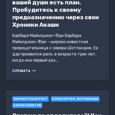
вашей души есть план.
Пробудитесь к своему
предназначению через свои
Хроники Акаши
Барбара Майклджон-Фри Барбара
Майклджон-Фри – широко известная
прорицательница с севера Шотландии. Ее
дар проявился рано, в возрасте трех лет,
когда она первый раз…
ВСЕЗНАЮЩЕЕ
СЛУШАТЬ
СЕРДЦЕ.
ПРОБУЖДЕНИЕ
ВАШЕГО
ВНУТРЕННЕГО
ПРОВИДЦА
ЛИЧНОСТНЫЙ РОСТ
+
ПСИХОЛОГИЯ, МОТИВАЦИЯ
У
САМОРАЗВИТИЕ
ВАШЕЙ
ДУШИ