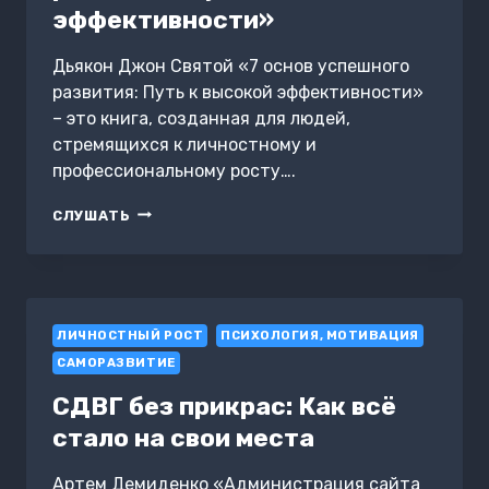
эффективности»
Дьякон Джон Святой «7 основ успешного
развития: Путь к высокой эффективности»
– это книга, созданная для людей,
стремящихся к личностному и
профессиональному росту….
«7
СЛУШАТЬ
ОСНОВ
УСПЕШНОГО
РАЗВИТИЯ:
ПУТЬ
К
ЛИЧНОСТНЫЙ РОСТ
ВЫСОКОЙ
ПСИХОЛОГИЯ, МОТИВАЦИЯ
ЭФФЕКТИВНОСТИ»
САМОРАЗВИТИЕ
СДВГ без прикрас: Как всё
стало на свои места
Артем Демиденко «Администрация сайта