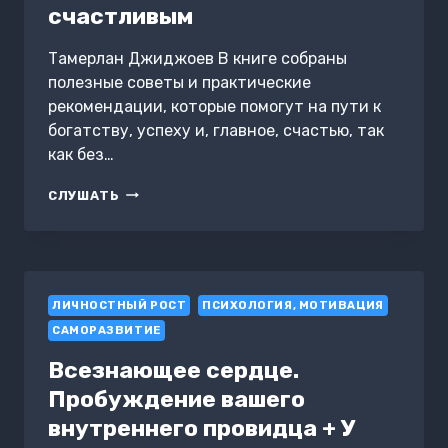
счастливым
Тамерлан Джиджоев В книге собраны
полезные советы и практические
рекомендации, которые помогут на пути к
богатству, успеху и, главное, счастью, так
как без…
АТОМНЫЕ
СЛУШАТЬ
СОВЕТЫ:
КАК
СТАТЬ
УСПЕШНЫМ,
БОГАТЫМ
ЛИЧНОСТНЫЙ РОСТ
И
ПСИХОЛОГИЯ, МОТИВАЦИЯ
СЧАСТЛИВЫМ
САМОРАЗВИТИЕ
Всезнающее сердце.
Пробуждение вашего
внутреннего провидца + У