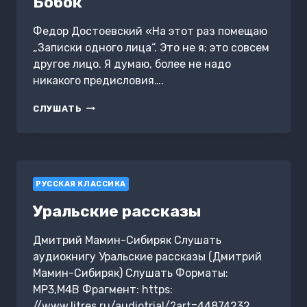
Бобок
Федор Достоевский «На этот раз помещаю
„Записки одного лица“. Это не я; это совсем
другое лицо. Я думаю, более не надо
никакого предисловия….
БОБОК
СЛУШАТЬ
РУССКАЯ КЛАССИКА
Уральские рассказы
Дмитрий Мамин-Сибиряк Слушать
аудиокнигу Уральские рассказы (Дмитрий
Мамин-Сибиряк) Слушать Форматы:
MP3,M4B Фрагмент: https:
//www.litres.ru/audiotrial/?art=44874232