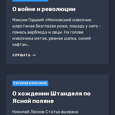
О войне и революции
Максим Горький «Московский извозчик:
шерстяная безглазая рожа; лошадь у него –
помесь верблюда и овцы. На голове
извозчика мятая, рваная шапка, синий
кафтан…
О
СЛУШАТЬ
ВОЙНЕ
И
РЕВОЛЮЦИИ
РУССКАЯ КЛАССИКА
О хождении Штанделя по
Ясной поляне
Николай Лесков Статья вызвана