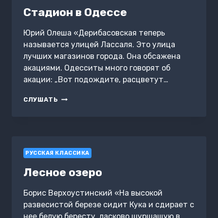
Стадион в Одессе
Юрий Олеша «Дерибасовская теперь
называется улицей Лассаля. Это улица
лучших магазинов города. Она обсажена
акациями. Одесситы много говорят об
акации: „Вот подождите, расцветут…
СТАДИОН
СЛУШАТЬ
В
ОДЕССЕ
РУССКАЯ КЛАССИКА
Лесное озеро
Борис Верхоустинский «На высокой
развесистой березе сидит Кука и сдирает с
нее белую бересту, ласково шуршащую в