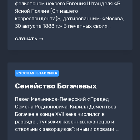
фельетоном некоего Евгения Штанделя «В
Ясной Поляне (От нашего
корреспондента)», датированным: «Москва,
30 августа 1888 г.» В печатных своих…
О
СЛУШАТЬ
ХОЖДЕНИИ
ШТАНДЕЛЯ
ПО
ЯСНОЙ
ПОЛЯНЕ
РУССКАЯ КЛАССИКА
Семейство Богачевых
Павел Мельников-Печерский «Прадед
Семена Родионовича, Кирилл Дементьев
Богачев в конце XVII века числился в
разряде „тульских казенных кузнецов и
ствольных заворщиков“; иными словами:…