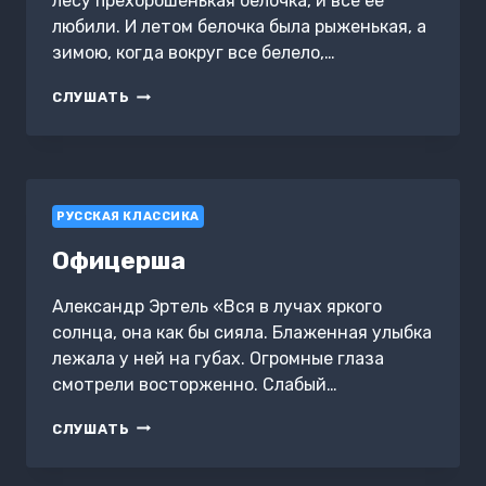
лесу прехорошенькая белочка, и все ее
любили. И летом белочка была рыженькая, а
зимою, когда вокруг все белело,…
СКАЗОЧКИ
СЛУШАТЬ
НЕ
СОВСЕМ
ДЛЯ
ДЕТЕЙ
РУССКАЯ КЛАССИКА
Офицерша
Александр Эртель «Вся в лучах яркого
солнца, она как бы сияла. Блаженная улыбка
лежала у ней на губах. Огромные глаза
смотрели восторженно. Слабый…
ОФИЦЕРША
СЛУШАТЬ