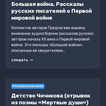
Большая война. Рассказы
русских писателей о Первой
мировой войне
Коллектив авторов Предлагаем вашему
вниманию аудиосборник рассказов русских
авторов начала XX века о Первой мировой
войне. Это эпизоды «Большой войны»,
описанные её свидетелями…
БОЛЬШАЯ
СЛУШАТЬ
ВОЙНА.
РАССКАЗЫ
РУССКИХ
ПИСАТЕЛЕЙ
О
РУССКАЯ КЛАССИКА
ПЕРВОЙ
МИРОВОЙ
Детство Чичикова (отрывок
ВОЙНЕ
из поэмы «Мертвые души»)