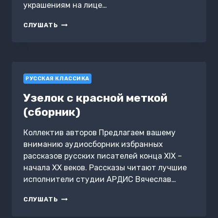
украшениям на лице…
ВОДА
СЛУШАТЬ
И
ЕЕ
ЗНАЧЕНИЕ
В
ЖИЗНИ
РУССКАЯ КЛАССИКА
ЧЕЛОВЕКА
Узелок с красной меткой
(сборник)
Коллектив авторов Предлагаем вашему
вниманию аудиосборник избранных
рассказов русских писателей конца XIX –
начала XX веков. Рассказы читают лучшие
исполнители студии АРДИС Вячеслав…
УЗЕЛОК
СЛУШАТЬ
С
КРАСНОЙ