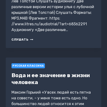
Лев Толстой Слушать аудиокнигу Две
различные версии истории улья с лубочной
крышкой (Лев Толстой) Слушать Форматы:
MP3,M4B Фрагмент: https:
//www.litres.ru/audiotrial/?art=68362291
Аудиокнигу «Две различные…
ДВЕ
СЛУШАТЬ
РАЗЛИЧНЫЕ
ВЕРСИИ
ИСТОРИИ
УЛЬЯ
С
РУССКАЯ КЛАССИКА
ЛУБОЧНОЙ
КРЫШКОЙ
Вода и ее значение в жизни
человека
Максим Горький «У всех людей есть пятна
на совести, – у меня тоже есть одно. Но
большинство людей относится к этим