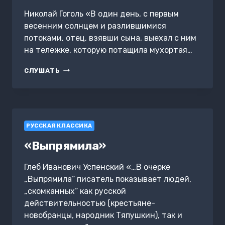
Николай Гоголь «В один день, с первым
весенним солнцем и разлившимися
потоками, отец, взявши сына, выехал с ним
на тележке, которую потащила мухортая…
ДЕТСТВО
СЛУШАТЬ
ЧИЧИКОВА
(ОТРЫВОК
ИЗ
ПОЭМЫ
«МЕРТВЫЕ
РУССКАЯ КЛАССИКА
ДУШИ»)
«Выпрямила»
Глеб Иванович Успенский «…В очерке
„Выпрямила“ писатель показывает людей,
„скомканных“ как русской
действительностью (крестьяне-
новобранцы, народник Тяпушкин), так и