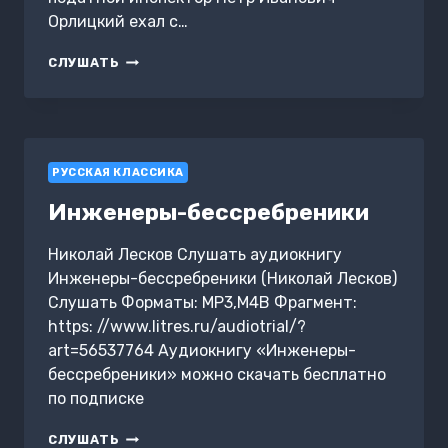
Орлицкий ехал с…
ЕЁ
СЛУШАТЬ
ГОЛГОФА
РУССКАЯ КЛАССИКА
Инженеры-бессребреники
Николай Лесков Слушать аудиокнигу
Инженеры-бессребреники (Николай Лесков)
Слушать Форматы: MP3,M4B Фрагмент:
https: //www.litres.ru/audiotrial/?
art=56537764 Аудиокнигу «Инженеры-
бессребреники» можно скачать бесплатно
по подписке
ИНЖЕНЕРЫ-
СЛУШАТЬ