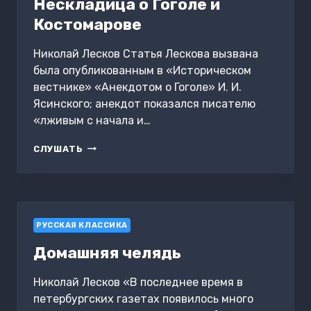
Нескладица о Гоголе и
Костомарове
Николай Лесков Статья Лескова вызвана
была опубликованным в «Историческом
вестнике» «Анекдотом о Гоголе» И. И.
Ясинского; анекдот показался писателю
«лживым с начала и…
НЕСКЛАДИЦА
СЛУШАТЬ
О
ГОГОЛЕ
И
КОСТОМАРОВЕ
РУССКАЯ КЛАССИКА
Домашняя челядь
Николай Лесков «В последнее время в
петербургских газетах появилось много