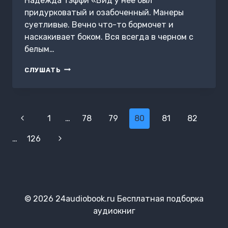
Надежда Тэффи «Вид у нее был
придурковатый и озабоченный. Манеры
суетливые. Вечно что-то бормочет и
наскакивает боком. Вся всегда в черном с
белым…
СОРОКА
СЛУШАТЬ
Навигация
Предыдущая
1
…
78
79
80
81
82
по
страница
…
126
Следующая
страницам
страница
© 2026 24audiobook.ru Бесплатная подборка
аудиокниг