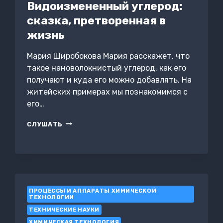
Видоизмененный углерод:
сказка, претворенная в
жизнь
Мария Широбокова Мария расскажет, что
такое нановолокнистый углерод, как его
получают и куда его можно добавлять. На
житейских примерах мы познакомимся с
его…
ВИДОИЗМЕНЕННЫЙ
СЛУШАТЬ
УГЛЕРОД:
СКАЗКА,
ПРЕТВОРЕННАЯ
В
ЖИЗНЬ
ПРОЦЕССЫ И АППАРАТЫ ХИМИЧЕСКОЙ
ТЕХНОЛОГИИ
ТЕХНИЧЕСКИЕ НАУКИ
ХИМИЧЕСКАЯ ТЕХНОЛОГИЯ