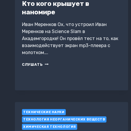
Кто кого крышует в
наномире
Иван Меренков Ох, что устроил Иван
Меренков на Science Slam в
Академгородке! Он провёл тест на то, как
взаимодействует экран mp3-плеера с
молотком….
КТО
СЛУШАТЬ
КОГО
КРЫШУЕТ
В
НАНОМИРЕ
ТЕХНИЧЕСКИЕ НАУКИ
ТЕХНОЛОГИЯ НЕОРГАНИЧЕСКИХ ВЕЩЕСТВ
ХИМИЧЕСКАЯ ТЕХНОЛОГИЯ