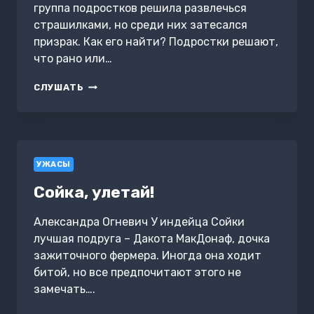
группа подростков решила развлечься
страшилками, но среди них затесался
призрак. Как его найти? Подростки решают,
что рано или…
САЛОЧКИ
СЛУШАТЬ
С
ПРИЗРАКОМ
УЖАСЫ
Сойка, улетай!
Александра Огневич У индейца Сойки
лучшая подруга – Дакота МакДонаф, дочка
зажиточного фермера. Иногда она ходит
битой, но все предпочитают этого не
замечать….