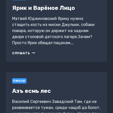
Ярик и Варёное Лицо
Матвей Юджиновский Ярику нужно
стащить кость из миски Джульки, собаки
повара, которую он держит на заднем
дворе столовой детского лагеря.Зачем?
Просто Ярик обещал пацанам,…
ЯРИК
СЛУШАТЬ
И
ВАРЁНОЕ
ЛИЦО
УЖАСЫ
Азъ есмь лес
Василий Сергеевич Завадский Там, где не
развеивается туман, среди чащоб да болот,