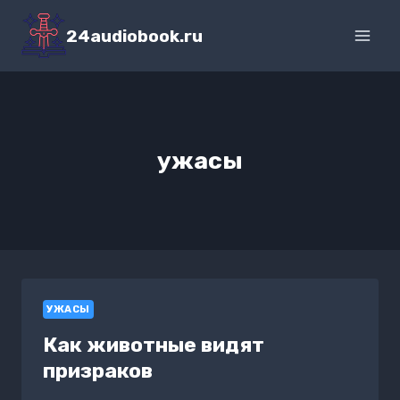
Перейти
к
24audiobook.ru
содержимому
ужасы
УЖАСЫ
Как животные видят
призраков