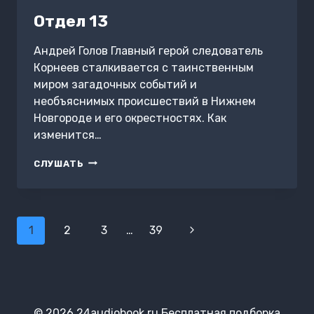
Отдел 13
Андрей Голов Главный герой следователь
Корнеев сталкивается с таинственным
миром загадочных событий и
необъяснимых происшествий в Нижнем
Новгороде и его окрестностях. Как
изменится…
ОТДЕЛ
СЛУШАТЬ
13
Навигация
1
2
3
…
39
Следующая
по
страница
страницам
© 2026 24audiobook.ru Бесплатная подборка