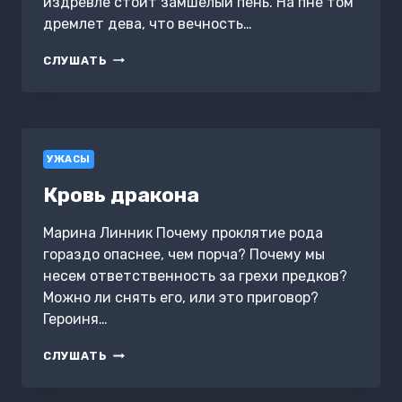
издревле стоит замшелый пень. На пне том
дремлет дева, что вечность…
АЗЪ
СЛУШАТЬ
ЕСМЬ
ЛЕС
УЖАСЫ
Кровь дракона
Марина Линник Почему проклятие рода
гораздо опаснее, чем порча? Почему мы
несем ответственность за грехи предков?
Можно ли снять его, или это приговор?
Героиня…
КРОВЬ
СЛУШАТЬ
ДРАКОНА