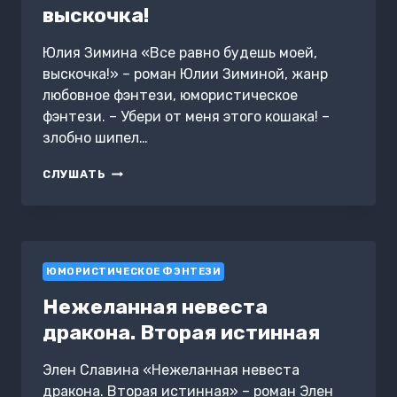
выскочка!
Юлия Зимина «Все равно будешь моей,
выскочка!» – роман Юлии Зиминой, жанр
любовное фэнтези, юмористическое
фэнтези. – Убери от меня этого кошака! –
злобно шипел…
ВСЕ
СЛУШАТЬ
РАВНО
БУДЕШЬ
МОЕЙ,
ВЫСКОЧКА!
ЮМОРИСТИЧЕСКОЕ ФЭНТЕЗИ
Нежеланная невеста
дракона. Вторая истинная
Элен Славина «Нежеланная невеста
дракона. Вторая истинная» – роман Элен