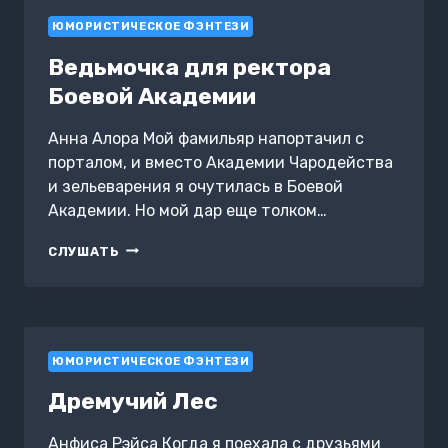
ПОДАРОК
ЮМОРИСТИЧЕСКОЕ ФЭНТЕЗИ
Ведьмочка для ректора
Боевой Академии
Анна Алора Мой фамильяр напортачил с
порталом, и вместо Академии Чародейства
и зельеварения я очутилась в Боевой
Академии. Но мой дар еще толком…
ВЕДЬМОЧКА
СЛУШАТЬ
ДЛЯ
РЕКТОРА
БОЕВОЙ
АКАДЕМИИ
ЮМОРИСТИЧЕСКОЕ ФЭНТЕЗИ
Дремучий Лес
Анфиса Рэйса Когда я поехала с друзьями