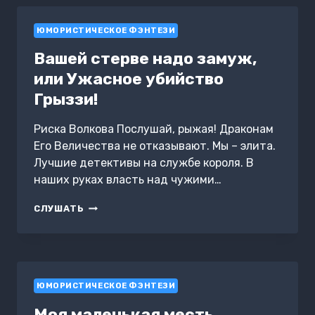
ИЛИ
ДОЧЬ
ЮМОРИСТИЧЕСКОЕ ФЭНТЕЗИ
РЕКТОРА
ВСЕ
Вашей стерве надо замуж,
ОБЪЯСНИТ
или Ужасное убийство
Грыззи!
Риска Волкова Послушай, рыжая! Драконам
Его Величества не отказывают. Мы – элита.
Лучшие детективы на службе короля. В
наших руках власть над чужими…
ВАШЕЙ
СЛУШАТЬ
СТЕРВЕ
НАДО
ЗАМУЖ,
ИЛИ
УЖАСНОЕ
ЮМОРИСТИЧЕСКОЕ ФЭНТЕЗИ
УБИЙСТВО
ГРЫЗЗИ!
Моя маленькая месть