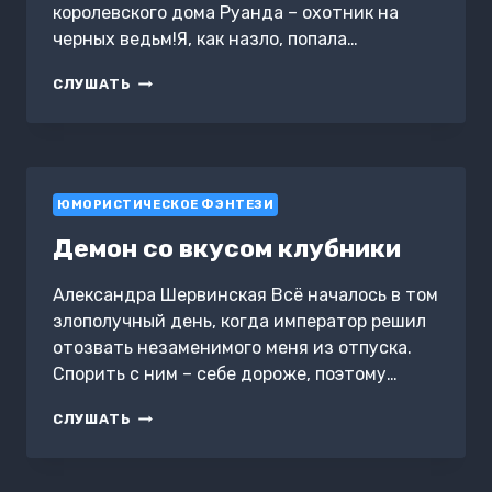
королевского дома Руанда – охотник на
черных ведьм!Я, как назло, попала…
РАЗВОД
СЛУШАТЬ
С
ИСТИННЫМ.
ИНКВИЗИТОР
ДЛЯ
ПОПАДАНКИ
ЮМОРИСТИЧЕСКОЕ ФЭНТЕЗИ
Демон со вкусом клубники
Александра Шервинская Всё началось в том
злополучный день, когда император решил
отозвать незаменимого меня из отпуска.
Спорить с ним – себе дороже, поэтому…
ДЕМОН
СЛУШАТЬ
СО
ВКУСОМ
КЛУБНИКИ