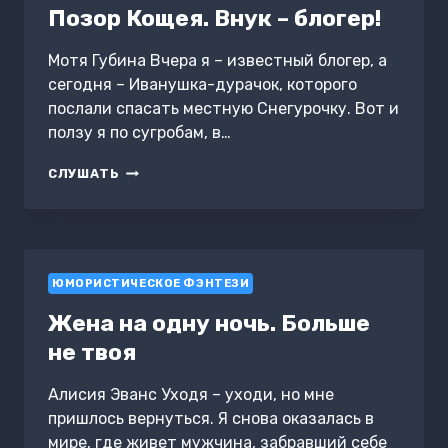
Позор Кощея. Внук – блогер!
Мотя Губина Вчера я – известный блогер, а
сегодня – Иванушка-дурачок, которого
послали спасать местную Снегурочку. Вот и
ползу я по сугробам, в…
ПОЗОР
СЛУШАТЬ
КОЩЕЯ.
ВНУК
–
БЛОГЕР!
ЮМОРИСТИЧЕСКОЕ ФЭНТЕЗИ
Жена на одну ночь. Больше
не твоя
Алисия Эванс Уходя – уходи, но мне
пришлось вернуться. Я снова оказалась в
мире, где живет мужчина, забравший себе