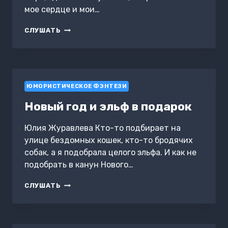
мое сердце и мои…
ЖЕНА
СЛУШАТЬ
НА
ОДНУ
НОЧЬ.
БОЛЬШЕ
НЕ
ЮМОРИСТИЧЕСКОЕ ФЭНТЕЗИ
ТВОЯ
Новый год и эльф в подарок
Юлия Журавлева Кто-то подбирает на
улице бездомных кошек, кто-то бродячих
собак, а я подобрала целого эльфа. И как не
подобрать в канун Нового…
НОВЫЙ
СЛУШАТЬ
ГОД
И
ЭЛЬФ
В