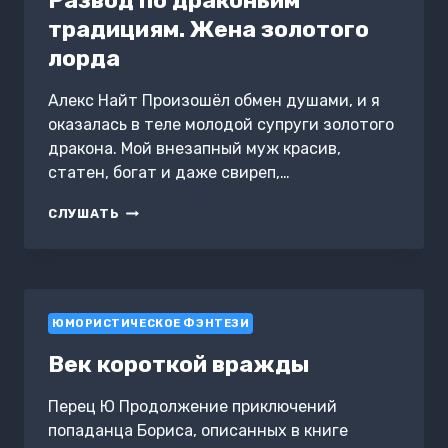
Развод по драконьим
традициям. Жена золотого
лорда
Алекс Найт Произошёл обмен душами, и я
оказалась в теле молодой супруги золотого
дракона. Мой внезапный муж красив,
статен, богат и даже свиреп,…
РАЗВОД
СЛУШАТЬ
ПО
ДРАКОНЬИМ
ТРАДИЦИЯМ.
ЖЕНА
ЗОЛОТОГО
ЮМОРИСТИЧЕСКОЕ ФЭНТЕЗИ
ЛОРДА
Век короткой вражды
Перец Ю Продолжение приключений
попаданца Бориса, описанных в книге