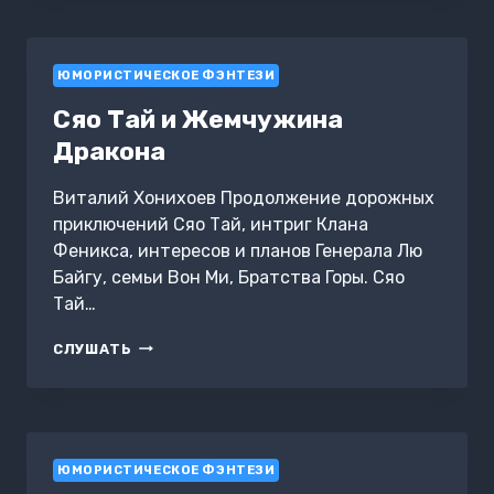
ЦЕНЕ,
ИЛИ
ПАРА
ЮМОРИСТИЧЕСКОЕ ФЭНТЕЗИ
ДЛЯ
ТВАРИ
Сяо Тай и Жемчужина
Дракона
Виталий Хонихоев Продолжение дорожных
приключений Сяо Тай, интриг Клана
Феникса, интересов и планов Генерала Лю
Байгу, семьи Вон Ми, Братства Горы. Сяо
Тай…
СЯО
СЛУШАТЬ
ТАЙ
И
ЖЕМЧУЖИНА
ДРАКОНА
ЮМОРИСТИЧЕСКОЕ ФЭНТЕЗИ