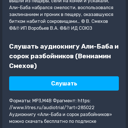
вышли из пещеры, сели на коней и ускакали,
Али-Баба набрался смелости, воспользовался
заклинанием и проник в пещеру, оказавшуюся
битком набитой сокровищами… © В. Смехов
©&℗ ИП Воробьев В.А. ©&℗ ИД СОЮЗ
Слушать аудиокнигу Али-Баба и
сорок разбойников (Вениамин
Смехов)
Слушать
Форматы: MP3,M4B Фрагмент: https:
//www.litres.ru/audiotrial/?art=285022
Аудиокнигу «Али-Баба и сорок разбойников»
можно скачать бесплатно по подписке