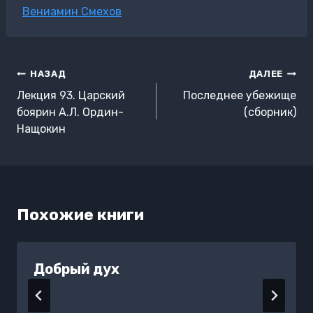
Метки
Вениамин Смехов
записи:
Навигация
НАЗАД
ДАЛЕЕ
по
Лекция 93. Царский
Последнее убежище
записям
боярин А.Л. Ордин-
(сборник)
Нащокин
Похожие книги
Добрый дух