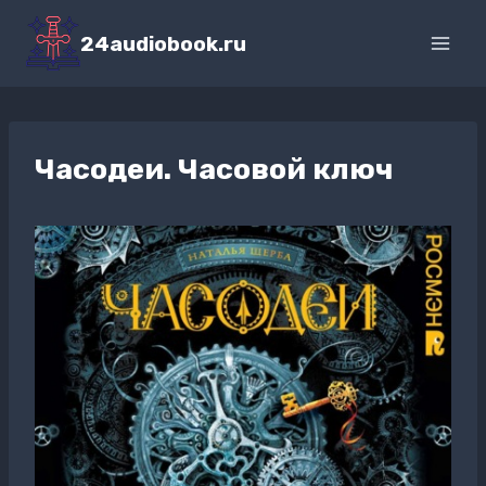
Перейти
к
24audiobook.ru
содержимому
Часодеи. Часовой ключ