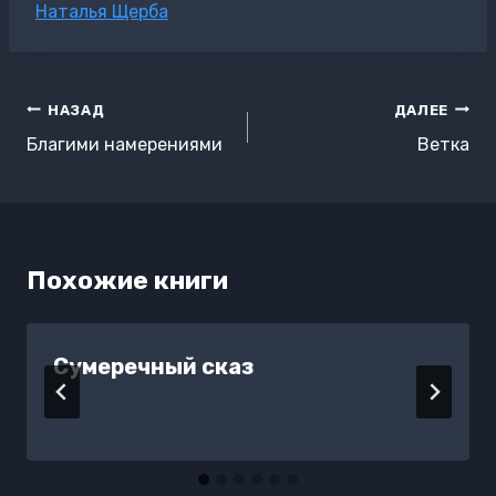
Метки
Наталья Щерба
записи:
Навигация
НАЗАД
ДАЛЕЕ
по
Благими намерениями
Ветка
записям
Похожие книги
Сумеречный сказ