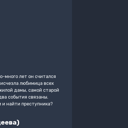
о-много лет он считался
 исчезла любимица всех
ожилой дамы, самой старой
 два события связаны.
и и найти преступника?
деева)