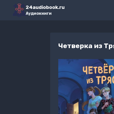
Перейти
24audiobook.ru
к
Аудиокниги
содержимому
Четверка из Т