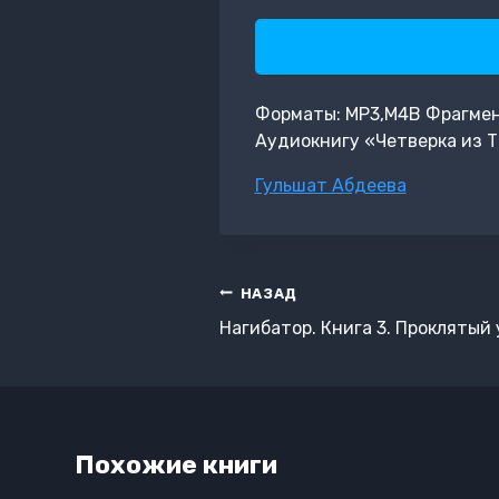
Форматы: MP3,M4B Фрагмент:
Аудиокнигу «Четверка из Т
Метки
Гульшат Абдеева
записи:
Навигация
НАЗАД
по
Нагибатор. Книга 3. Проклятый
записям
Похожие книги