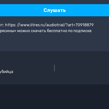
Слушать
 https: //www.litres.ru/audiotrial/?art=70918879
рясины» можно скачать бесплатно по подписке
 убийца