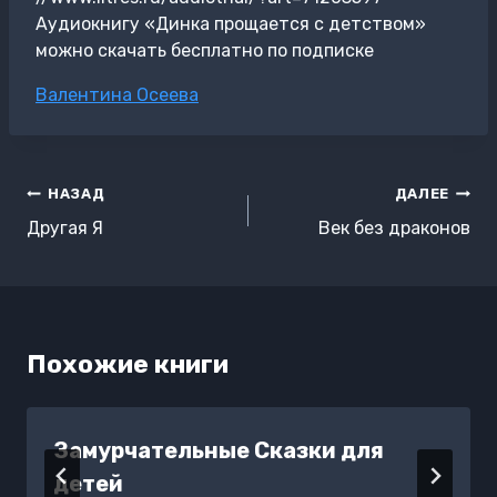
Аудиокнигу «Динка прощается с детством»
можно скачать бесплатно по подписке
Метки
Валентина Осеева
записи:
Навигация
НАЗАД
ДАЛЕЕ
по
Другая Я
Век без драконов
записям
Похожие книги
Замурчательные Сказки для
детей