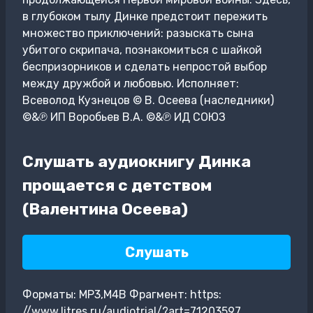
в глубоком тылу Динке предстоит пережить
множество приключений: разыскать сына
убитого скрипача, познакомиться с шайкой
беспризорников и сделать непростой выбор
между дружбой и любовью. Исполняет:
Всеволод Кузнецов © В. Осеева (наследники)
©&℗ ИП Воробьев В.А. ©&℗ ИД СОЮЗ
Слушать аудиокнигу Динка
прощается с детством
(Валентина Осеева)
Слушать
Форматы: MP3,M4B Фрагмент: https:
//www.litres.ru/audiotrial/?art=71203597