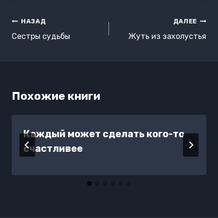
Навигация
НАЗАД
ДАЛЕЕ
по
Сестры судьбы
Жуть из захолустья
записям
Похожие книги
Каждый может сделать кого-то
счастливее