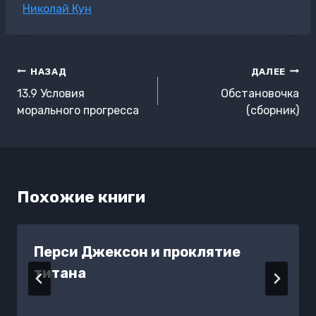
Метки
Николай Кун
записи:
Навигация
НАЗАД
ДАЛЕЕ
по
13.9 Условия
Обстановочка
записям
морального прогресса
(сборник)
Похожие книги
Перси Джексон и проклятие
титана