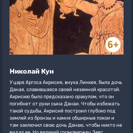
Николай Кун
У царя Аргоса Акрисия, внука Линкея, была дочь
Даная, славившаяся своей неземной красотой.
Акрисию было предсказано оракулом, что он
погибнет от руки сына Данаи. Чтобы избежать
такой судьбы, Акрисий построил глубоко под
землей из бронзы и камня обширные покои и
там заключил свою дочь Данаю, чтобы никто не
видал ее. Но великий громовержец Зевс