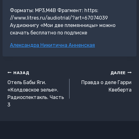
Форматы: MP3,M4B Фрагмент: https:
//www.litres.ru/audiotrial/?art=67074039
Аудиокнигу «Мои две племянницы» можно
скачать бесплатно по подписке
Метки
Александра Никитична Анненская
записи:
Навигация
НАЗАД
ДАЛЕЕ
по
Отель Бабы Яги.
Правда о деле Гарри
записям
«Колдовское зелье».
Квеберта
Радиоспектакль. Часть
3