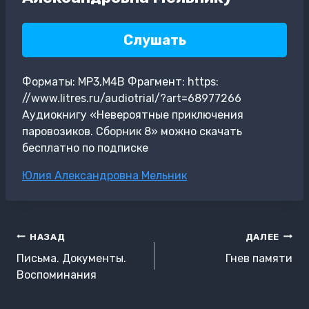
Слушать
Форматы: MP3,M4B Фрагмент: https:
//www.litres.ru/audiotrial/?art=68977266
Аудиокнигу «Невероятные приключения
паровозиков. Сборник 8» можно скачать
бесплатно по подписке
Метки
Юлия Александровна Мельник
записи:
Навигация
НАЗАД
ДАЛЕЕ
по
Письма. Документы.
Гнев памяти
записям
Воспоминания