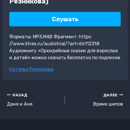
Резникова)
Слушать
Форматы: MP3,M4B Фрагмент: https:
//www.litres.ru/audiotrial/?art=66112318
Аудиокнигу «Орхидейные сказки для взрослых
и детей» можно скачать бесплатно по подписке
Метки
Наталья Резникова
записи:
Навигация
НАЗАД
ДАЛЕЕ
по
Даня и Аня
Время шипов
записям