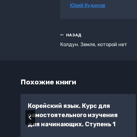
Метки
Юрий Кудинов
записи:
Навигация
НАЗАД
по
Колдун. Земля, которой нет
записям
Похожие книги
Корейский язык. Курс для
самостоятельного изучения
для начинающих. Ступень 1