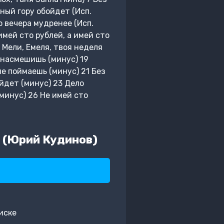
мный гору обойдет (Исп.
о вечера мудренее (Исп.
имей сто рублей, а имей сто
я Мели, Емеля, твоя неделя
 насмешишь (минус) 19
не поймаешь (минус) 21 Без
ойдет (минус) 23 Дело
(минус) 26 Не имей сто
 (Юрий Кудинов)
иске