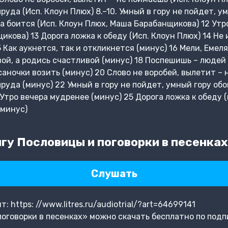
руда (Исп. Клоун Плюх) 8.–10. Умный в гору не пойдет, у
а боится (Исп. Клоун Плюх, Маша Барабанщикова) 12 Утр
кова) 13 Дорога ложка к обеду (Исп. Клоун Плюх) 14 Не 
5 Как аукнется, так и откликнется (минус) 16 Мели, Емел
вой, а родись счастливой (минус) 18 Поспешишь – людей
аночки возить (минус) 20 Слово не воробей, вылетит – 
руда (минус) 22 Умный в гору не пойдет, умный гору об
Утро вечера мудренее (минус) 25 Дорога ложка к обеду 
(минус)
гу Пословицы и поговорки в песенках
Слушать
 https: //www.litres.ru/audiotrial/?art=64699141
оговорки в песенках» можно скачать бесплатно по подп