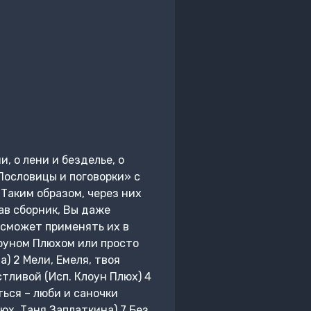
, о лени и безделье, о
Пословицы и поговорки» с
Таким образом, через них
ав сборник, Вы даже
 сможет применять их в
оуном Плюхом или просто
а) 2 Мели, Емеля, твоя
стливой (Исп. Клоун Плюх) 4
ься – люби и саночки
юх, Таня Заплаткина) 7 Без