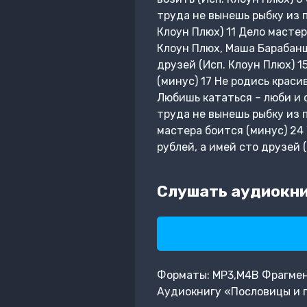
труда не вынешь рыбку из п
Клоун Плюх) 11 Дело мастер
Клоун Плюх, Маша Барабанщи
друзей (Исп. Клоун Плюх) 1
(минус) 17 Не родись краси
Любишь кататься – люби и с
труда не вынешь рыбку из п
мастера боится (минус) 24 
рублей, а имей сто друзей 
Слушать аудиокни
Форматы: MP3,M4B Фрагмент:
Аудиокнигу «Пословицы и п