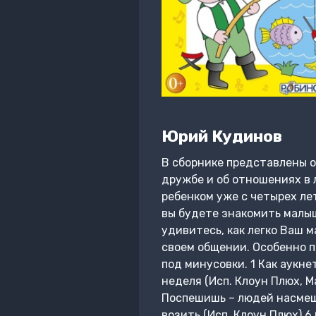
Юрий Кудинов
В сборнике представлены о
дружбе и об отношениях в 
ребенком уже с четырех ле
вы будете знакомить малы
удивитесь, как легко Ваш 
своем общении. Особенно п
под минусовки. 1 Как аукне
неделя (Исп. Клоун Плюх, М
Поспешишь – людей насмеши
возить (Исп. Клоун Плюх) 6