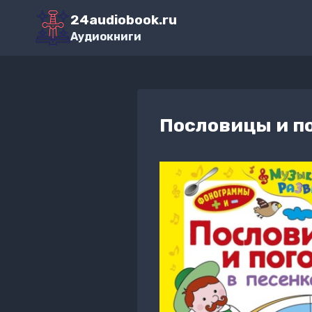
Перейти
24audiobook.ru
к
Аудиокниги
содержимому
Пословицы и по