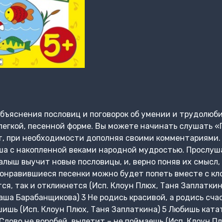
бъяснения пословиц и поговорок об умении и трудолюбии
легкой, песенной форме. Вы можете начинать слушать «
т, при необходимости дополняя своими комментариями. 
ша с накопленной веками народной мудростью. Прослуш
малыш выучит новые пословицы, и, верно поняв их смысл,
онравившиеся песенки можно будет попеть вместе с кл
тся, так и откликнется (Исп. Клоун Плюх, Таня Заплаткин
аша Барабанщикова) 3 Не родись красивой, а родись сча
шь (Исп. Клоун Плюх, Таня Заплаткина) 5 Любишь катат
 Слово не воробей, вылетит – не поймаешь (Исп. Клоун Пл