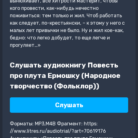
вынюхивает, все хитрости мастерит, чтобы
кого провести, как-нибудь нечестно
поживиться: тем только и жил. Чтоб работать
как следует, по-крестьянски, – к этому у него с
малых лет привычки не было. Ну и жил кое-как,
бедно: что легко добудет, то еще легче и
прогуляет…»
Слушать аудиокнигу Повесть
про плута Ермошку (Народное
творчество (Фольклор))
Слушать
Форматы: MP3,M4B Фрагмент: https:
//www.litres.ru/audiotrial/?art=70619176