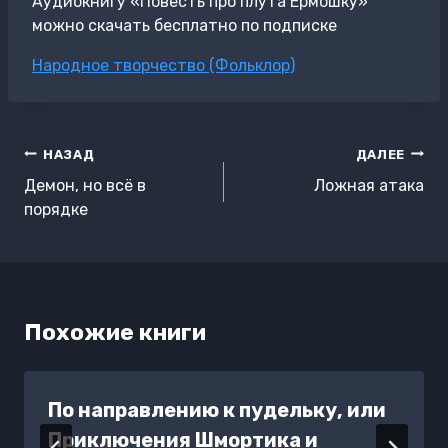
Аудиокнигу «Повесть про плута Ермошку»
можно скачать бесплатно по подписке
Метки
Народное творчество (Фольклор)
записи:
Навигация
НАЗАД
ДАЛЕЕ
по
Демон, но всё в
Ложная атака
записям
порядке
Похожие книги
По направлению к пудельку, или
Приключения Шмортика и