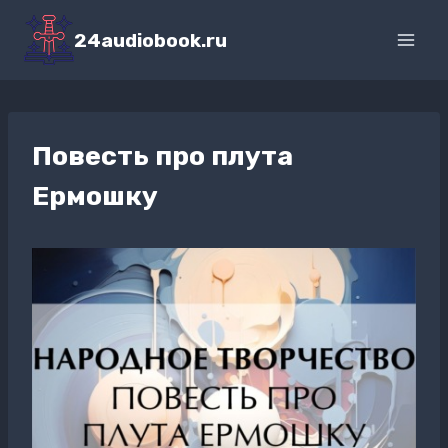
Перейти
к
24audiobook.ru
содержимому
Повесть про плута
Ермошку