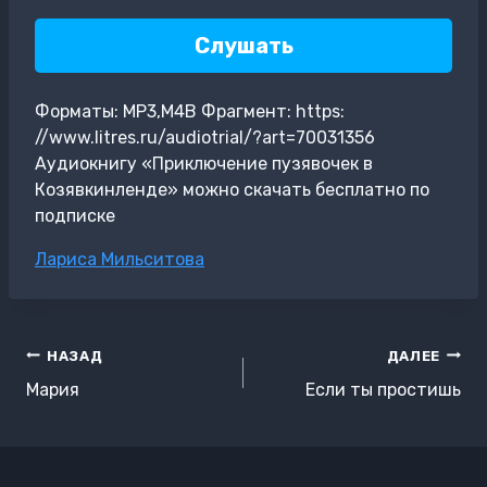
Слушать
Форматы: MP3,M4B Фрагмент: https:
//www.litres.ru/audiotrial/?art=70031356
Аудиокнигу «Приключение пузявочек в
Козявкинленде» можно скачать бесплатно по
подписке
Метки
Лариса Мильситова
записи:
Навигация
НАЗАД
ДАЛЕЕ
по
Мария
Если ты простишь
записям