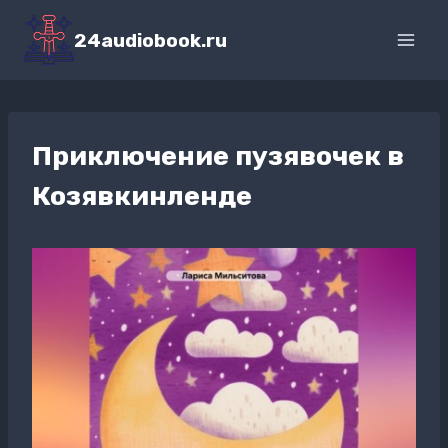
Перейти
к
24audiobook.ru
содержимому
Приключение пузявочек в
Козявкинленде