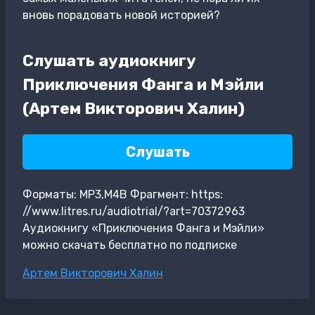
вновь порадовать новой историей?
Слушать аудиокнигу
Приключения Фанга и Мэйли
(Артем Викторович Халин)
Слушать
Форматы: MP3,M4B Фрагмент: https:
//www.litres.ru/audiotrial/?art=70372963
Аудиокнигу «Приключения Фанга и Мэйли»
можно скачать бесплатно по подписке
Метки
Артем Викторович Халин
записи: