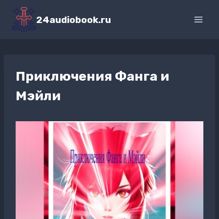
Перейти
к
24audiobook.ru
содержимому
Приключения Фанга и
Мэйли