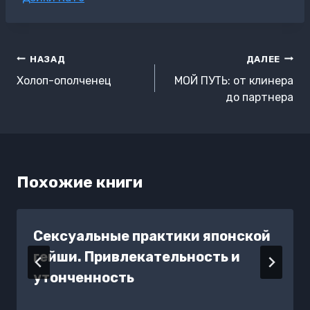
записи:
Навигация
НАЗАД
ДАЛЕЕ
по
Холоп-ополченец
МОЙ ПУТЬ: от клинера
записям
до партнера
Похожие книги
Сексуальные практики японской
гейши. Привлекательность и
утонченность