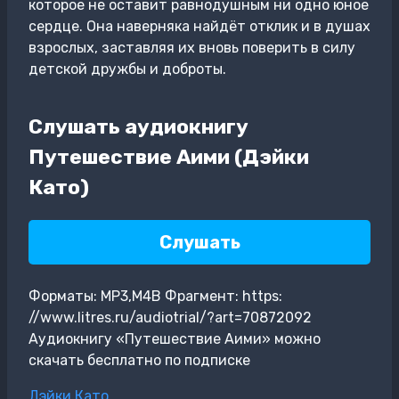
которое не оставит равнодушным ни одно юное
сердце. Она наверняка найдёт отклик и в душах
взрослых, заставляя их вновь поверить в силу
детской дружбы и доброты.
Слушать аудиокнигу
Путешествие Аими (Дэйки
Като)
Слушать
Форматы: MP3,M4B Фрагмент: https:
//www.litres.ru/audiotrial/?art=70872092
Аудиокнигу «Путешествие Аими» можно
скачать бесплатно по подписке
Метки
Дэйки Като