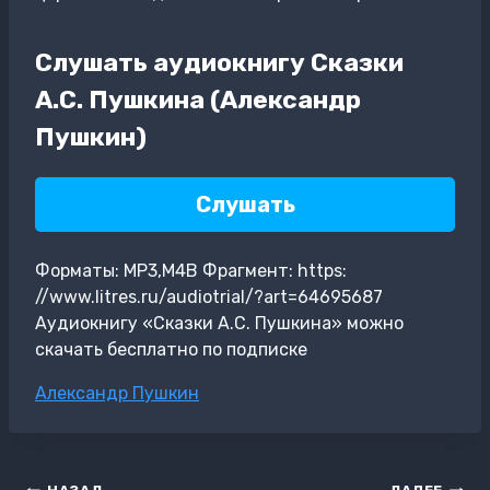
Слушать аудиокнигу Сказки
А.С. Пушкина (Александр
Пушкин)
Слушать
Форматы: MP3,M4B Фрагмент: https:
//www.litres.ru/audiotrial/?art=64695687
Аудиокнигу «Сказки А.С. Пушкина» можно
скачать бесплатно по подписке
Метки
Александр Пушкин
записи: