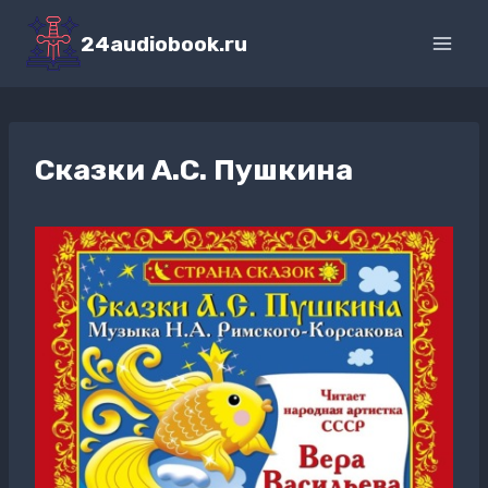
Перейти
к
24audiobook.ru
содержимому
Сказки А.С. Пушкина