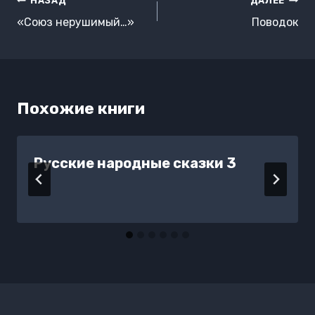
Навигация
НАЗАД
ДАЛЕЕ
по
«Союз нерушимый…»
Поводок
записям
Похожие книги
Русские народные сказки 3