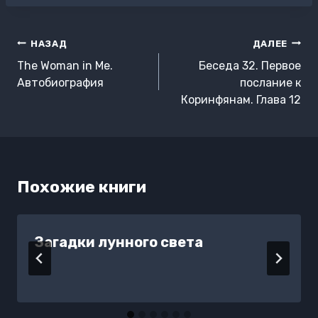
Навигация
НАЗАД
ДАЛЕЕ
по
The Woman in Me.
Беседа 32. Первое
записям
Автобиография
послание к
Коринфянам. Глава 12
Похожие книги
Загадки лунного света