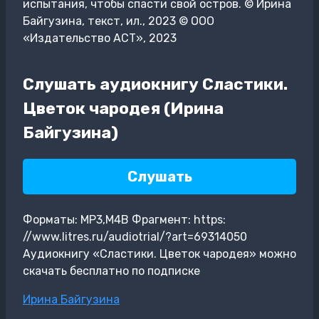
испытания, чтобы спасти свой остров. © Ирина
Байгузина, текст, ил., 2023 © ООО
«Издательство АСТ», 2023
Слушать аудиокнигу Сластики.
Цветок чародея (Ирина
Байгузина)
Слушать
Форматы: MP3,M4B Фрагмент: https:
//www.litres.ru/audiotrial/?art=69314050
Аудиокнигу «Сластики. Цветок чародея» можно
скачать бесплатно по подписке
Метки
Ирина Байгузина
записи: