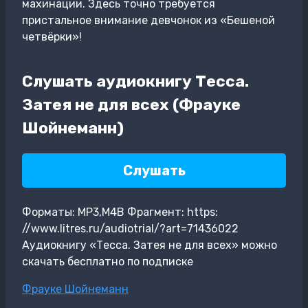
махинации. Здесь точно требуется
пристальное внимание девчонок из «Бешеной
четвёрки»!
Слушать аудиокнигу Тесса.
Затея не для всех (Фрауке
Шойнеманн)
Слушать
Форматы: MP3,M4B Фрагмент: https:
//www.litres.ru/audiotrial/?art=71436022
Аудиокнигу «Тесса. Затея не для всех» можно
скачать бесплатно по подписке
Метки
Фрауке Шойнеманн
записи: