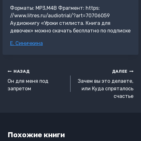
Форматы: MP3,M4B Фрагмент: https:
//www.litres.ru/audiotrial/?art=70706059
Аудиокнигу «Уроки стилиста. Книга для
девочек» можно скачать бесплатно по подписке
Метки
Е. Синичкина
записи:
Навигация
НАЗАД
ДАЛЕЕ
по
Он для меня под
Зачем вы это делаете,
записям
запретом
или Куда спряталось
счастье
Похожие книги