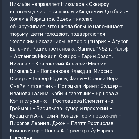
Никльби направляет Николаса к Сквирсу,
владельцу частной школы «Академии Дотбойс-
Холл» в Йоркшире. Здесь Николас
обнаруживает, что школа больше напоминает
тюрьму: дети голодают, подвергаются
жестоким наказаниям. Автор сценария – Агуров
Евгений. Радиопостановка. Запись 1952 г. Ральф
– Астангов Михаил; Сквирс – Гарин Эраст;
Николас – Консовский Алексей; Миссис
Никкельби – Половикова Клавдия; Миссис
Сквирс – Глизер Юдифь; Фани – Орлова Вера;
Смайк и газетчик – Потоцкая Ирина; Болдер –
Иванова Галина; Коби и газетчик – Ершова А.;
Кэт и служанка – Ростовцева Клементина;
Греймаш – Васильева; Кучер и прохожий –
Кубацкий Анатолий; Кондуктор и прохожий –
Пирогов Леонид; Джон – Плятт Ростислав;
Композитор – Попов А. Оркестр п/у Бориса
Шермана.