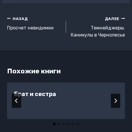
Навигация
НАЗАД
ДАЛЕЕ
по
Просчет невидимки
Темнейджеры.
записям
Каникулы в Чернолесье
Похожие книги
Брат и сестра