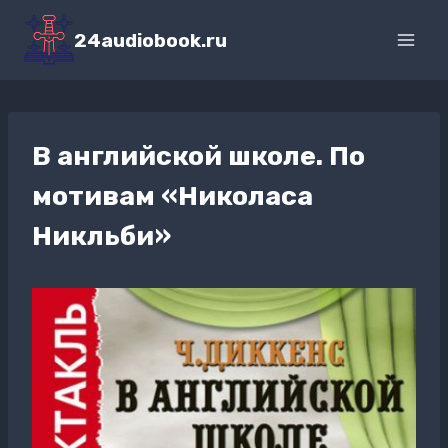
Перейти
к
24audiobook.ru
содержимому
В английской школе. По
мотивам «Николаса
Никльби»