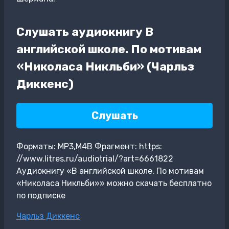
Слушать аудиокнигу В
английской школе. По мотивам
«Николаса Никльби» (Чарльз
Диккенс)
Слушать
Форматы: MP3,M4B Фрагмент: https:
//www.litres.ru/audiotrial/?art=6661822
Аудиокнигу «В английской школе. По мотивам
«Николаса Никльби»» можно скачать бесплатно
по подписке
Метки
Чарльз Диккенс
записи: