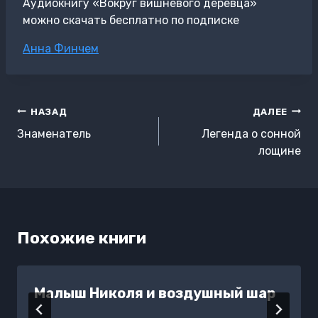
Аудиокнигу «Вокруг вишневого деревца»
можно скачать бесплатно по подписке
Метки
Анна Финчем
записи:
Навигация
НАЗАД
ДАЛЕЕ
по
Знаменатель
Легенда о сонной
записям
лощине
Похожие книги
Малыш Николя и воздушный шар