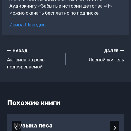
Аудиокнигу «Забытые истории детства #1»
можно скачать бесплатно по подписке
Метки
Ирина Шкредис
записи:
Навигация
НАЗАД
ДАЛЕЕ
по
Актриса на роль
Лесной житель
записям
подозреваемой
Похожие книги
Музыка леса