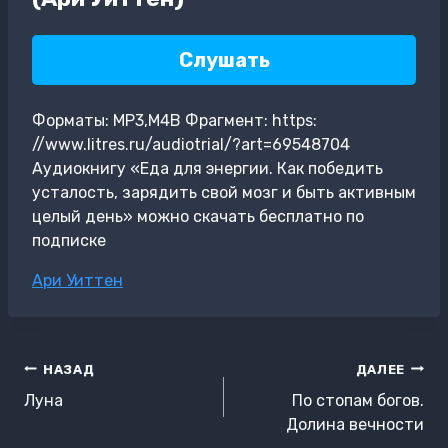
Слушать
Форматы: MP3,M4B Фрагмент: https:
//www.litres.ru/audiotrial/?art=69548704
Аудиокнигу «Еда для энергии. Как победить
усталость, зарядить свой мозг и быть активным
целый день» можно скачать бесплатно по
подписке
Метки
Ари Уиттен
записи:
Навигация
НАЗАД
ДАЛЕЕ
по
Луна
По стопам богов.
записям
Долина вечности