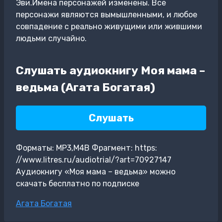
Эви.Имена персонажей изменены. Все
персонажи являются вымышленными, и любое
совпадение с реально живущими или жившими
людьми случайно.
Слушать аудиокнигу Моя мама –
ведьма (Агата Богатая)
Слушать
Форматы: MP3,M4B Фрагмент: https:
//www.litres.ru/audiotrial/?art=70927147
Аудиокнигу «Моя мама – ведьма» можно
скачать бесплатно по подписке
Метки
Агата Богатая
записи: