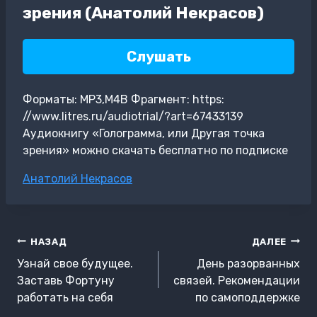
зрения (Анатолий Некрасов)
Слушать
Форматы: MP3,M4B Фрагмент: https:
//www.litres.ru/audiotrial/?art=67433139
Аудиокнигу «Голограмма, или Другая точка
зрения» можно скачать бесплатно по подписке
Метки
Анатолий Некрасов
записи:
Навигация
НАЗАД
ДАЛЕЕ
по
Узнай свое будущее.
День разорванных
записям
Заставь Фортуну
связей. Рекомендации
работать на себя
по самоподдержке