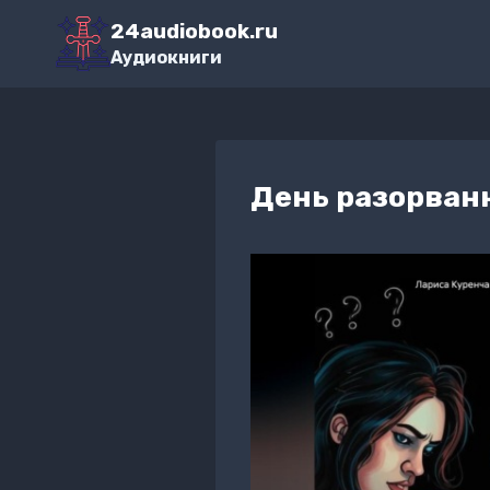
Перейти
24audiobook.ru
к
Аудиокниги
содержимому
День разорван