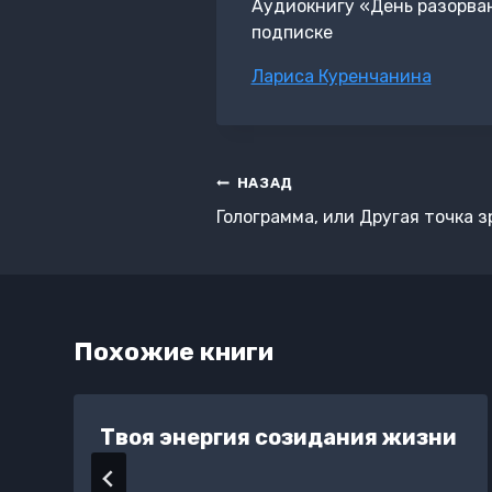
Аудиокнигу «День разорва
подписке
Метки
Лариса Куренчанина
записи:
Навигация
НАЗАД
по
Голограмма, или Другая точка 
записям
Похожие книги
я
Твоя энергия созидания жизни