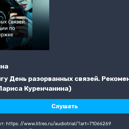
ина
гу День разорванных связей. Рекоме
Лариса Куренчанина)
Слушать
 https: //www.litres.ru/audiotrial/?art=71066269