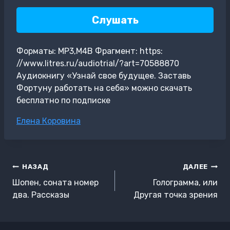
Слушать
Форматы: MP3,M4B Фрагмент: https:
//www.litres.ru/audiotrial/?art=70588870
Аудиокнигу «Узнай свое будущее. Заставь
Фортуну работать на себя» можно скачать
бесплатно по подписке
Метки
Елена Коровина
записи:
Навигация
НАЗАД
ДАЛЕЕ
по
Шопен, соната номер
Голограмма, или
записям
два. Рассказы
Другая точка зрения