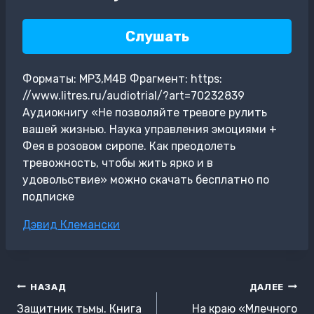
Слушать
Форматы: MP3,M4B Фрагмент: https:
//www.litres.ru/audiotrial/?art=70232839
Аудиокнигу «Не позволяйте тревоге рулить
вашей жизнью. Наука управления эмоциями +
Фея в розовом сиропе. Как преодолеть
тревожность, чтобы жить ярко и в
удовольствие» можно скачать бесплатно по
подписке
Метки
Дэвид Клемански
записи:
Навигация
НАЗАД
ДАЛЕЕ
по
Защитник тьмы. Книга
На краю «Млечного