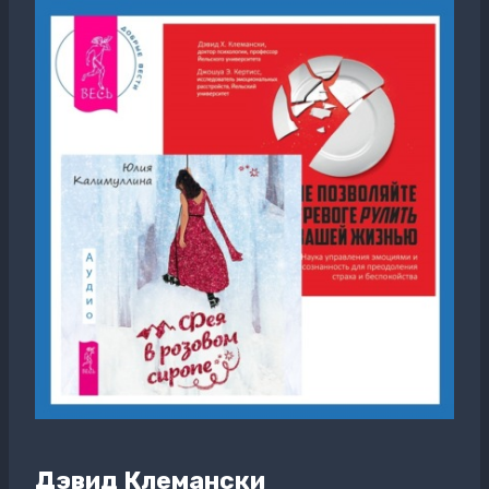
Дэвид Клемански