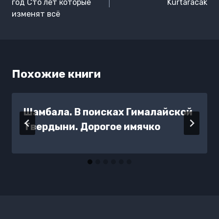
записям
год Сто лет которые
Kurtaracak
изменят всё
Похожие книги
Шамбала. В поисках Гималайской
Твердыни. Дорогое имячко