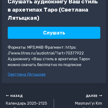
Слушать аудиокнигу Ваш стиль
в архетипах Таро (Светлана
Лятыцкая)
Слушать
Форматы: MP3,M4B Фрагмент: https:
//www.litres.ru/audiotrial/?art=70377922
Аудиокнигу «Ваш стиль в архетипах Таро»
можно скачать бесплатно по подписке
Метки
Светлана Лятыцкая
записи:
Навигация
НАЗАД
ДАЛЕЕ
по
Календарь 2025–2125
Masmavi’yi Kim