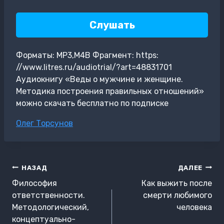
Слушать
Форматы: MP3,M4B Фрагмент: https:
//www.litres.ru/audiotrial/?art=48831701
Аудиокнигу «Веды о мужчине и женщине.
Методика построения правильных отношений»
можно скачать бесплатно по подписке
Метки
Олег Торсунов
записи:
Навигация
НАЗАД
ДАЛЕЕ
по
Философия
Как выжить после
записям
ответственности.
смерти любимого
Методологический,
человека
концептуально-