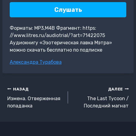
Слушать
Форматы: MP3,M4B Фрагмент: https:
//www.litres.ru/audiotrial/?art=71422075
Аудиокнигу «Эзотерическая лавка Мэтра»
можно скачать бесплатно по подписке
Метки
Александра Турабова
записи:
Навигация
НАЗАД
ДАЛЕЕ
по
Измена. Отверженная
The Last Tycoon /
записям
попаданка
Последний магнат