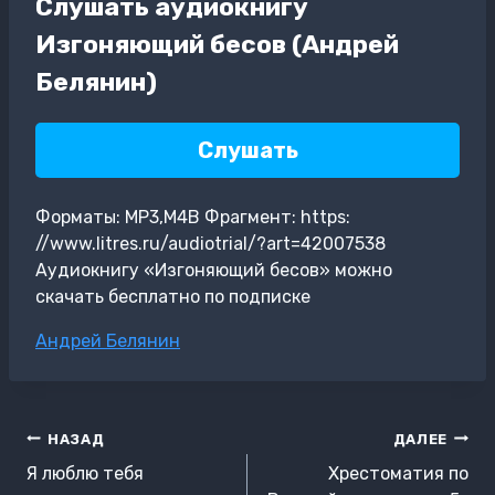
Слушать аудиокнигу
Изгоняющий бесов (Андрей
Белянин)
Слушать
Форматы: MP3,M4B Фрагмент: https:
//www.litres.ru/audiotrial/?art=42007538
Аудиокнигу «Изгоняющий бесов» можно
скачать бесплатно по подписке
Метки
Андрей Белянин
записи:
Навигация
НАЗАД
ДАЛЕЕ
по
Я люблю тебя
Хрестоматия по