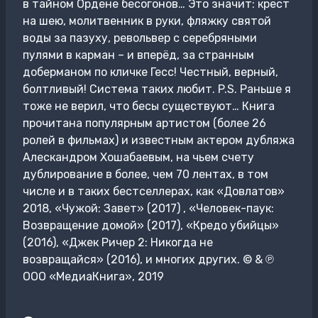
в тайном Ордене бесогонов… Это значит: крест
на шею, молитвенник в руки, фляжку святой
воды за пазуху, револьвер с серебряными
пулями в карман – и вперёд, за странным
доберманом по кличке Гесс! Честный, верный,
болтливый! Система таких любит. P.S. Раньше я
тоже не верил, что бесы существуют… Книга
прочитана популярным артистом (более 26
ролей в фильмах) и известным актером дубляжа
Алескандром Хошабаевым, на чьем счету
дублирование в более, чем 70 лентах, в том
числе и в таких бестселлерах, как «Довлатов»
2018, «Чужой: Завет» (2017) , «Человек-паук:
Возвращение домой» (2017), «Кредо убийцы»
(2016), «Джек Ричер 2: Никогда не
возвращайся» (2016), и многих других. © & ℗
ООО «МедиаКнига», 2019