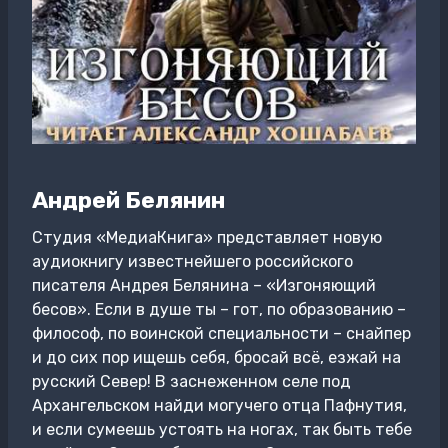
Андрей Белянин
Студия «МедиаКнига» представляет новую
аудиокнигу известнейшего российского
писателя Андрея Белянина – «Изгоняющий
бесов». Если в душе ты – гот, по образованию –
философ, по воинской специальности – снайпер
и до сих пор ищешь себя, бросай всё, езжай на
русский Север! В заснеженном селе под
Архангельском найди могучего отца Пафнутия,
и если сумеешь устоять на ногах, так быть тебе