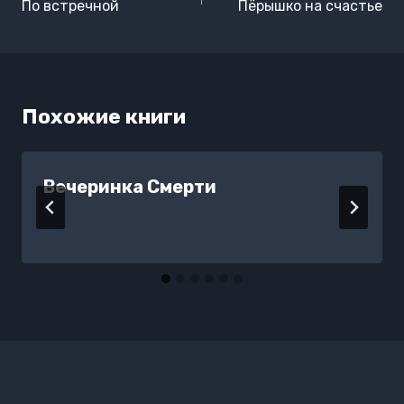
по
По встречной
Пёрышко на счастье
записям
Похожие книги
Вечеринка Смерти