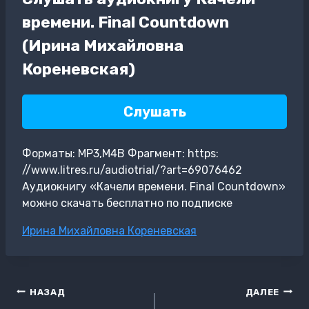
времени. Final Countdown
(Ирина Михайловна
Кореневская)
Слушать
Форматы: MP3,M4B Фрагмент: https:
//www.litres.ru/audiotrial/?art=69076462
Аудиокнигу «Качели времени. Final Countdown»
можно скачать бесплатно по подписке
Метки
Ирина Михайловна Кореневская
записи:
Навигация
НАЗАД
ДАЛЕЕ