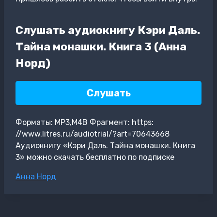
Слушать аудиокнигу Кэри Даль.
Тайна монашки. Книга 3 (Анна
Норд)
Слушать
Форматы: MP3,M4B Фрагмент: https:
//www.litres.ru/audiotrial/?art=70643668
Аудиокнигу «Кэри Даль. Тайна монашки. Книга
3» можно скачать бесплатно по подписке
Метки
Анна Норд
записи: