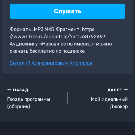
Слушать
Форматы: MP3,M4B Фрагмент: https:
//www.litres.ru/audiotrial/?art=68792493
Аудиокнигу «Назови её по имени…» можно
скачать бесплатно по подписке
Метки
Виталий Александрович Кириллов
записи:
Навигация
НАЗАД
ДАЛЕЕ
по
Гвоздь программы
Мой идеальный
записям
(сборник)
Джокер