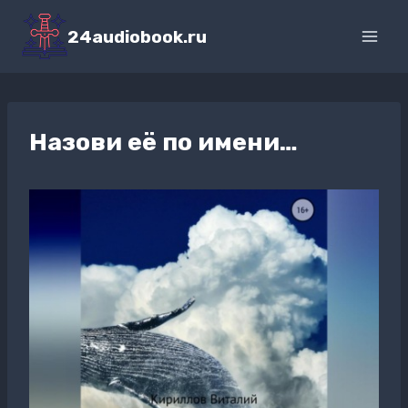
Перейти
к
24audiobook.ru
содержимому
Назови её по имени…