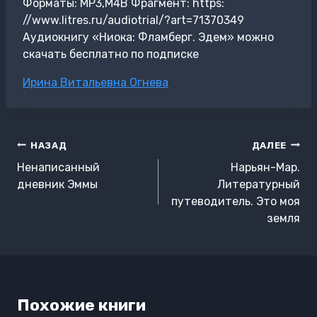
Форматы: MP3,M4B Фрагмент: https:
//www.litres.ru/audiotrial/?art=71370349
Аудиокнигу «Ниока: Фламберг. Эдем» можно
скачать бесплатно по подписке
Метки
Ирина Витальевна Огнева
записи:
Навигация
НАЗАД
ДАЛЕЕ
по
Ненаписанный
Нарьян-Мар.
записям
дневник Эммы
Литературный
путеводитель. Это моя
земля
Похожие книги