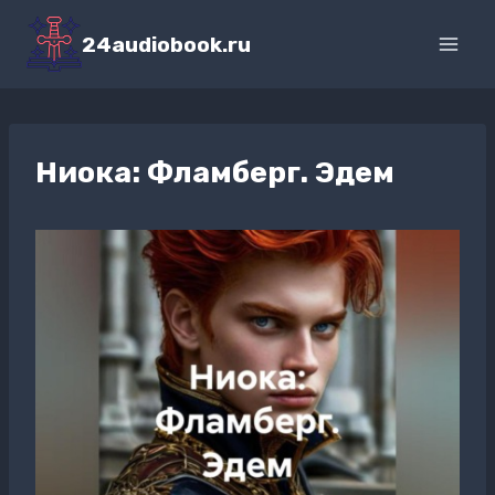
Перейти
к
24audiobook.ru
содержимому
Ниока: Фламберг. Эдем