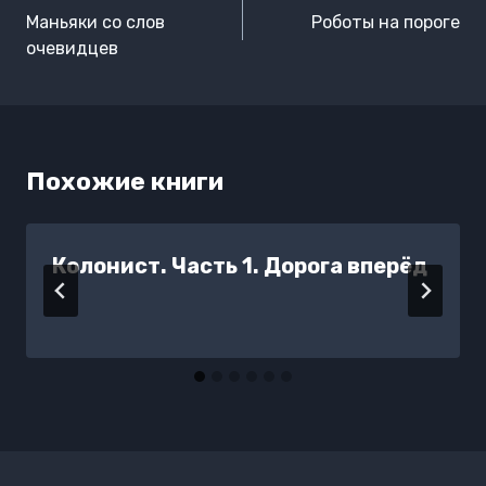
по
Маньяки со слов
Роботы на пороге
записям
очевидцев
Похожие книги
Колонист. Часть 1. Дорога вперёд