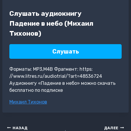
Слушать аудиокнигу
Падение в небо (Михаил
Тихонов)
Слушать
Форматы: MP3,M4B Фрагмент: https:
//www.litres.ru/audiotrial/?art=48536724
Аудиокнигу «Падение в небо» можно скачать
бесплатно по подписке
Метки
Михаил Тихонов
записи:
Навигация
НАЗАД
ДАЛЕЕ