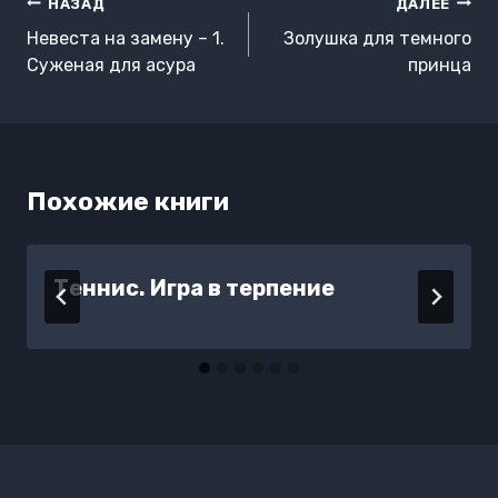
Навигация
НАЗАД
ДАЛЕЕ
по
Невеста на замену – 1.
Золушка для темного
записям
Суженая для асура
принца
Похожие книги
Теннис. Игра в терпение