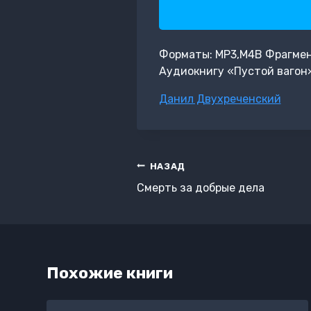
Форматы: MP3,M4B Фрагмент: 
Аудиокнигу «Пустой вагон»
Метки
Данил Двухреченский
записи:
Навигация
НАЗАД
по
Смерть за добрые дела
записям
Похожие книги