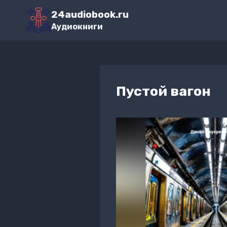
Перейти
24audiobook.ru
к
Аудиокниги
содержимому
Пустой вагон