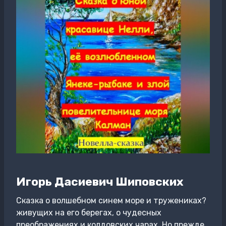
Игорь Дасиевич Шиповских
Сказка о волшебном синем море и тружениках?
живущих на его берегах, о чудесных
преображениях и колдовских чарах. Но прежде