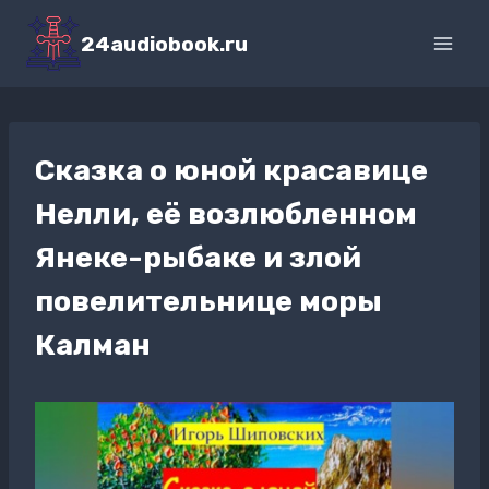
Перейти
к
24audiobook.ru
содержимому
Сказка о юной красавице
Нелли, её возлюбленном
Янеке-рыбаке и злой
повелительнице моры
Калман