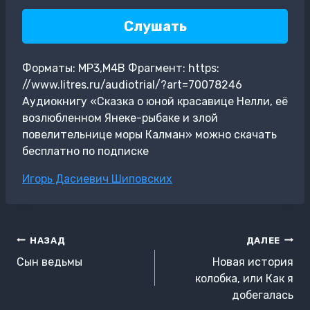
Слушать
Форматы: MP3,M4B Фрагмент: https:
//www.litres.ru/audiotrial/?art=70078246
Аудиокнигу «Сказка о юной красавице Нелли, её
возлюбленном Янеке-рыбаке и злой
повелительнице моры Калман» можно скачать
бесплатно по подписке
Метки
Игорь Дасиевич Шиповских
записи:
Навигация
НАЗАД
ДАЛЕЕ
по
Сын ведьмы
Новая история
записям
колобка, или Как я
добегалась