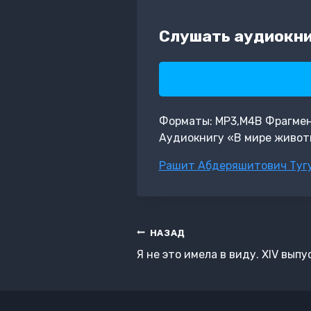
Слушать аудиокни
Форматы: MP3,M4B Фрагмент:
Аудиокнигу «В мире живот
Метки
Рашит Абдеряшитович Туг
записи:
Навигация
НАЗАД
по
Я не это имела в виду. XIV выпу
записям