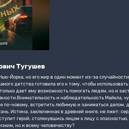
ович Тугушев
Нью-Йорка, но его мир в один момент из-за случайности
самого детства готовила его к тому, чтобы использовать
только дает ему возможность помогать людям, но и зас
вности.Внимательность и наблюдательность Майкла, чу
се по-новому, встретить любимую и заниматься делом, 
нь. Истина, заключенная в древней книге, не лжет: сер
оступит герой, столкнувшись лицом к лицу с опасностью,
изким, но и всему человечеству?