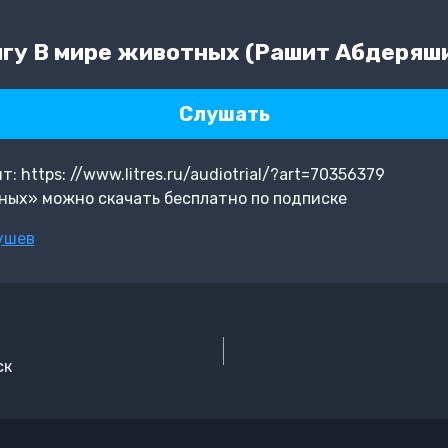
гу В мире животных (Рашит Абдеряш
Слушать
 https: //www.litres.ru/audiotrial/?art=70356379
ных» можно скачать бесплатно по подписке
ушев
ск