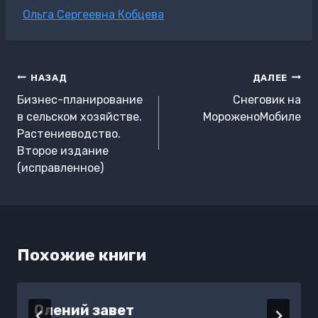
Метки
Ольга Сергеевна Кобцева
записи:
Навигация
НАЗАД
ДАЛЕЕ
по
Бизнес-планирование
Снеговик на
записям
в сельском хозяйстве.
МороженоМобиле
Растениеводство.
Второе издание
(исправленное)
Похожие книги
Олений завет