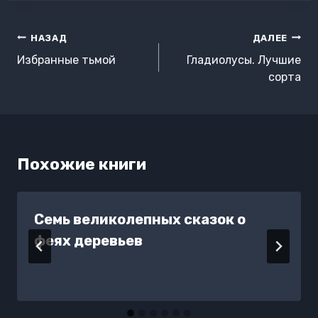
Навигация
НАЗАД
ДАЛЕЕ
по
Избранные тьмой
Гладиолусы. Лучшие
записям
сорта
Похожие книги
Семь великолепных сказок о
феях деревьев