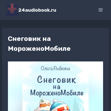
Перейти
к
24audiobook.ru
содержимому
Снеговик на
МороженоМобиле