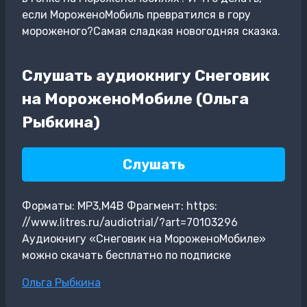
если МороженоМобиль превратился в гору
мороженого?Самая сладкая новогодняя сказка.
Слушать аудиокнигу Снеговик
на МороженоМобиле (Ольга
Рыбкина)
Слушать
Форматы: MP3,M4B Фрагмент: https:
//www.litres.ru/audiotrial/?art=70103296
Аудиокнигу «Снеговик на МороженоМобиле»
можно скачать бесплатно по подписке
Метки
Ольга Рыбкина
записи: