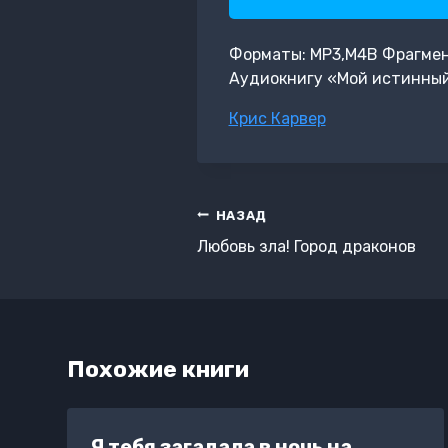
Форматы: MP3,M4B Фрагмент:
Аудиокнигу «Мой истинный
Метки
Крис Карвер
записи:
Навигация
НАЗАД
по
Любовь зла! Город драконов
записям
Похожие книги
Я тебя загадала в ночь на